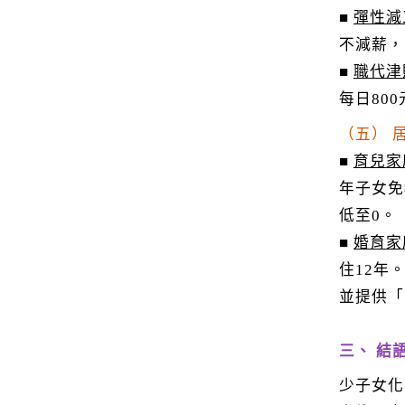
■
彈性減
不減薪，
■
職代津
每日80
（五） 
■
育兒家
年子女免
低至0。
■
婚育家
住12年
並提供「
三、 結
少子女化