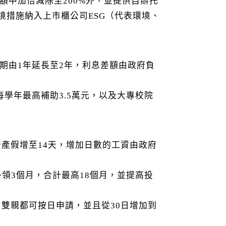
額中加倍減除至200%外，並提供自辦托
境措施納入上市櫃公司ESG（代表環境、
寬限期由1年延長至2年，利息差額由政府負
學年最高補助3.5萬元，以及大專校院
陪產假增至14天，增加日數的工資由政府
領3個月，合計最高18個月，並提高投
，雙親都可按日申請，並且從30日增加到