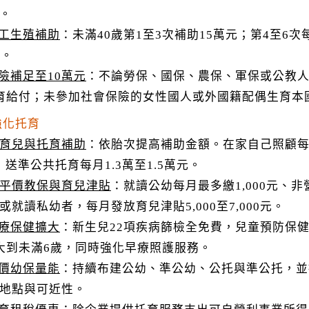
。
工生殖補助
：未滿40歲第1至3次補助15萬元；第4至6次
萬。
險補足至10萬元
：不論勞保、國保、農保、軍保或公教人
育給付；未參加社會保險的女性國人或外國籍配偶生育本
強化托育
歲育兒與托育補助
：依胎次提高補助金額。在家自己照顧每月5,
元；送準公共托育每月1.3萬至1.5萬元。
歲平價教保與育兒津貼
：就讀公幼每月最多繳1,000元、非營
或就讀私幼者，每月發放育兒津貼5,000至7,000元。
療保健擴大
：新生兒22項疾病篩檢全免費，兒童預防保健
大到未滿6歲，同時強化早療照護服務。
價幼保量能
：持續布建公幼、準公幼、公托與準公托，並
地點與可近性。