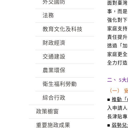
k
外交國防
面對臺灣
事，而是
法務
強化對下
家庭支持
教育文化及科技
責任提升
財政經濟
透過「加
家庭更全
交通建設
全力打造
農業環保
二、 5
衛生福利勞動
（一） 
綜合行政
■
推動「
入申請人
政策櫥窗
長津貼專
重要施政成果
■
弱勢兒