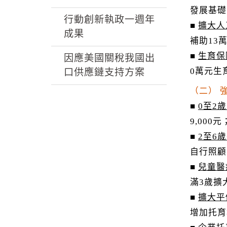
發展基礎
行動創新執政一週年
■
擴大人
成果
補助13
■
生育保
因應美國關稅我國出
0萬元生
口供應鏈支持方案
（二） 
■
0至2
9,000
■
2至6
自行照顧
■
兒童醫
滿3歲擴
■
擴大平
增加托育