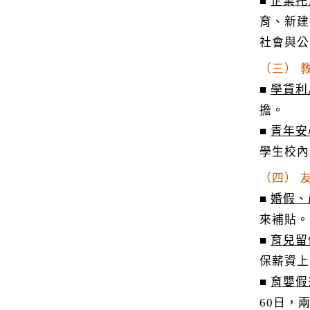
■
企業托
育、新建
社會與公
（三） 
■
學貸利
擔。
■
青年安
學生校內住
（四） 
■
婚假、
來補貼
■
育兒留
保薪資上
■
育嬰假
60日，