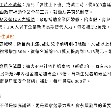
工時不減薪
：育兒「彈性上下班」或減工時，從0至3歲延
由政府補助企業全額工資，鼓勵友善育兒制度。
貼及替代人力補助
：政府補助企業因婚假、陪產假、育兒
0元；200人以下企業新聘長期替代人力，每名補助2萬元。
居住減壓
庭減稅
：除目前未滿6歲幼兒學前特別扣除額、70歲以上
稅額增加50%，從每名減除10.1萬元提高到15.15萬
庭居住減壓
：擴大40%社宅作婚育宅（新婚2年、育有未
。另新婚2年內租金補貼加碼至1.5倍，育新生兒者加碼至2
育兒居家安全修繕」補助，每年最高6,000元。
語
不僅是家庭議題，更是國家競爭力與社會永續發展的重要