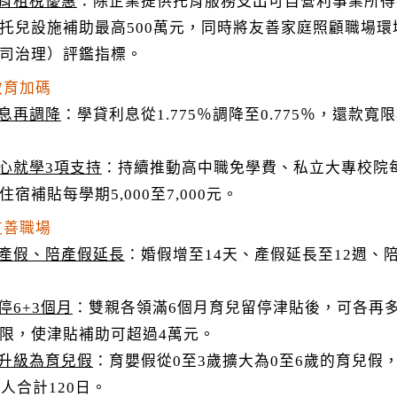
育租稅優惠
：除企業提供托育服務支出可自營利事業所得
托兒設施補助最高500萬元，同時將友善家庭照顧職場環
司治理）評鑑指標。
教育加碼
息再調降
：學貸利息從1.775％調降至0.775％，還款
心就學3項支持
：持續推動高中職免學費、私立大專校院每
宿補貼每學期5,000至7,000元。
友善職場
產假、陪產假延長
：婚假增至14天、產假延長至12週、
。
停6+3個月
：雙親各領滿6個月育兒留停津貼後，可各再多
限，使津貼補助可超過4萬元。
升級為育兒假
：育嬰假從0至3歲擴大為0至6歲的育兒假
兩人合計120日。