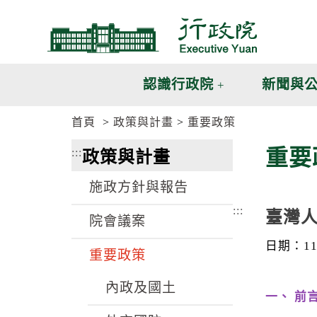
跳
跳
到
到
主
主
要
要
內
內
認識行政院
新聞與
容
容
區
區
首頁
政策與計畫
重要政策
塊
塊
G
重要
:::
政策與計畫
o
T
o
施政方針與報告
C
e
:::
臺灣
n
院會議案
t
e
日期：115
重要政策
r
b
l
內政及國土
o
一、 前
c