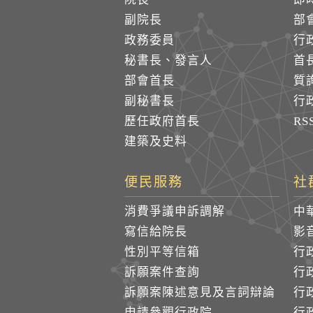
副院長
部
政務委員
行
秘書長、發言人
首
部會首長
質
副秘書長
行
歷任政府首長
R
建築及史料
便民服務
社
消費爭議申訴調解
中
寫信給院長
影
性別平等信箱
行
訴願案件查詢
行
訴願案陳述意見及言詞辯論
行
申請參觀行政院
行政