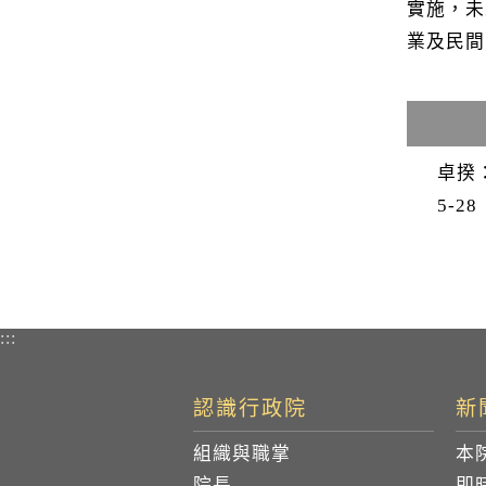
實施，未
業及民間
卓揆
5-28
:::
認識行政院
新
組織與職掌
本
院長
即