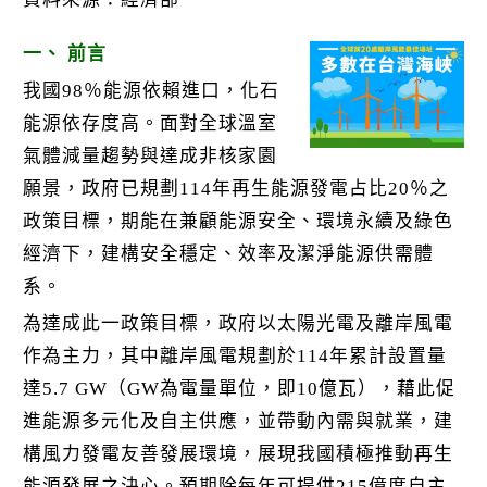
k
一、 前言
我國98％能源依賴進口，化石
能源依存度高。面對全球溫室
氣體減量趨勢與達成非核家園
願景，政府已規劃114年再生能源發電占比20％之
政策目標，期能在兼顧能源安全、環境永續及綠色
經濟下，建構安全穩定、效率及潔淨能源供需體
系。
為達成此一政策目標，政府以太陽光電及離岸風電
作為主力，其中離岸風電規劃於114年累計設置量
達5.7 GW（GW為電量單位，即10億瓦），藉此促
進能源多元化及自主供應，並帶動內需與就業，建
構風力發電友善發展環境，展現我國積極推動再生
能源發展之決心。預期除每年可提供215億度自主