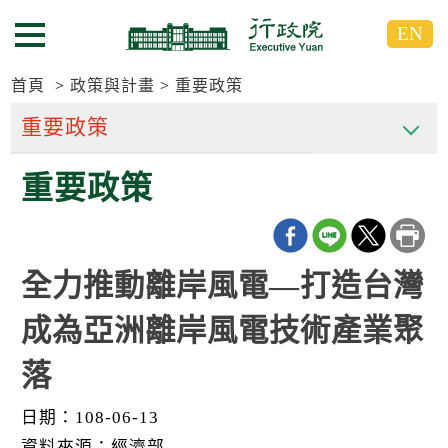
跳
跳
EN
到
到
選單按鈕
主
主
要
要
首頁
政策與計畫
重要政策
內
內
容
容
區
區
重要政策
塊
塊
G
o
T
o
C
全力推動離岸風電—打造台灣
e
n
成為亞洲離岸風電技術產業聚
t
e
r
落
b
l
o
日期：108-06-13
c
資料來源：經濟部