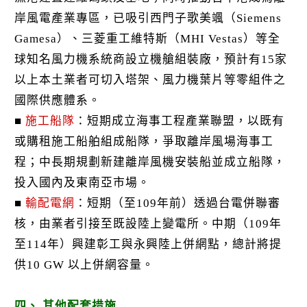
岸風電產業專區，已吸引西門子歌美颯（Siemens
Gamesa）、三菱重工維特斯（MHI Vestas）等全
球知名風力機系統商設立機艙組裝廠，預計有15家
以上本土業者可切入塔架、風力機葉片等零組件之
國際供應體系。
■
施工船隊
：短期成立海事工程產業聯盟，以既有
或購租施工船舶組成船隊，爭取離岸風場海事工
程；中長期規劃新建離岸風機安裝船並成立船隊，
投入國內及東南亞市場。
■
輸配電網
：短期（至109年前）透過台電併聯審
核，由業者引接至既設陸上變電所。中期（109年
至114年）興建彰工與永興陸上併網點，總計將提
供10 GW 以上併網容量。
四、 其他配套措施