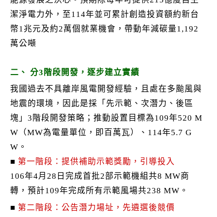
潔淨電力外，至114年並可累計創造投資額約新台
幣1兆元及約2萬個就業機會，帶動年減碳量1,192
萬公噸
二、 分3階段開發，逐步建立實績
我國過去不具離岸風電開發經驗，且處在多颱風與
地震的環境，因此是採「先示範、次潛力、後區
塊」3階段開發策略；推動設置目標為109年520 M
W（MW為電量單位，即百萬瓦）、114年5.7 G
W。
■
第一階段：提供補助示範獎勵，引導投入
106年4月28日完成首批2部示範機組共8 MW商
轉，預計109年完成所有示範風場共238 MW。
■
第二階段：公告潛力場址，先遴選後競價