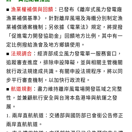
■
漁業權補償與回饋
：已發布《離岸式風力發電廠
漁業補償基準》，針對離岸風場及海纜分別制定漁
業補償通案機制；另依據《電業法》規定，將提撥
「促進電力開發協助金」回饋地方比例，其中有一
定比例撥給漁會及地方鄉鎮使用。
■
法規調合
：經濟部成立風力發電單一服務窗口，
追蹤審查進度，排除申設障礙，並與相關主管機關
就行政法規達成共識。有關申設法規程序，將以同
步平行審查機制，以加快行政流程。
■
航道規劃
：盡力維持離岸風電場開發區域之完整
性，並兼顧航行安全與台灣本島港埠與航運之發
展。
1. 兩岸直航航道：交通部與國防部已會銜公告修正
兩岸直航航道。