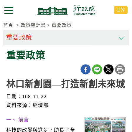
跳
跳
EN
到
到
選單按鈕
主
主
要
要
首頁
政策與計畫
重要政策
內
內
容
容
區
區
重要政策
塊
塊
G
o
T
o
C
林口新創園—打造新創未來城
e
n
t
日期：108-11-22
e
資料來源：經濟部
r
b
l
一、 前言
o
c
科技的改變與進步，助長了全