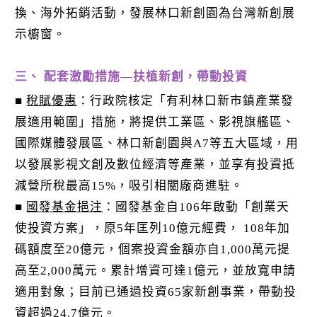
換、海外拓銷活動，發展林口新創園為台灣新創展
示櫥窗。
三、 配套激勵措施—扶植新創，帶動投資
■
稅賦優惠
：行政院核定「有利林口新市鎮產業發
展適用範圍」措施，將提供工業區、影視旗艦區、
國際媒體發展區、林口新創園與A7等五大區域，用
以發展影視文創及數位經濟等產業，並享有投資抵
減營所稅最高15%，吸引相關廠商進駐。
■
國發基金挹注
：國發基金自106年啟動「創業天
使投資方案」，原5年匡列10億元經費， 108年加
碼額度至20億元，個案投資金額亦自1,000萬元提
高至2,000萬元。累計增資可達1億元，並放寬申請
適用對象；目前已通過投資65家新創事業，帶動投
資超過24.7億元。