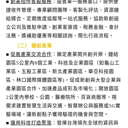
■
創業陪伴客製服務
：設置單一服務窗口，提供便
捷收件管理、專業顧問團隊、客製化評估、資源鏈
結媒合、定期進度追蹤等一站式服務，協助新創設
立公司及進駐申請、創業家簽證、稅務金融、會計
法務、獎補助優惠等相關諮詢，簡化行政流程。
（二） 鏈結產業
■
促進產業交流合作
：鎖定產業間共創共榮，鏈結
園區5公里內8個工業、科技及企業園區（如龜山工
業區、五股工業區、新北產業園區、華亞科技園
區、林口國際媒體園區等)，促成新創與大型企業與
產業園區合作，加速產品成形及市場化；開放園區
2公里內學校、公園、醫療院所、百貨商圈等，視
需求建置智慧生活與交通、智慧辦公與服務或5G實
驗場域，讓新創點子獲得驗證的機會與空間。
■
運用科技打造聚落
：發揮台灣領先全球的資訊與