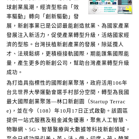
k
球創業風潮，經濟型態由「效
率驅動」轉向「創新驅動」發
展，新創事業已是公認最能創造就業、為國家產業
發展注入新活力，促使產業轉型升級，活絡國家經
濟的型態。台灣扶植新創產業的發展，除延攬人
才、法規鬆綁，更積極接軌國際，期能匯集國際能
量，產生更多的新創公司，幫助台灣產業轉型升級
成功。
為打造具指標性的國際創業聚落，政府活用106年
台北世界大學運動會選手村部分空間，轉型為我國
最大國際創業聚落—林口新創園（Startup Terrac
e)，並在今（108）年10月17日正式啟動。該園區
提供一站式服務及租金減免優惠，聚焦人工智慧、
物聯網、5G、智慧醫療與大數據等科技新創領域，
至今已成功吸引美、英、法、俄、印度、荷、韓等