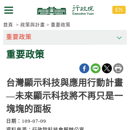
跳
跳
EN
到
到
選單按鈕
主
主
要
要
首頁
政策與計畫
重要政策
內
內
容
容
區
區
重要政策
塊
塊
G
o
T
o
C
台灣顯示科技與應用行動計畫
e
n
—未來顯示科技將不再只是一
t
e
r
塊塊的面板
b
l
o
日期：109-07-09
c
資料來源：行政院科技會報辦公室