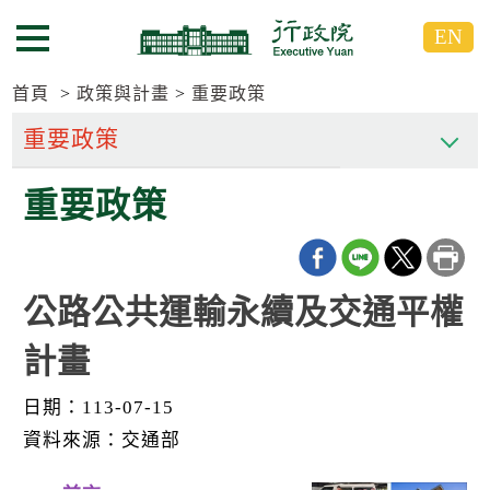
跳
跳
EN
到
到
選單按鈕
主
主
要
要
首頁
政策與計畫
重要政策
內
內
容
容
區
區
重要政策
塊
塊
G
o
T
o
C
公路公共運輸永續及交通平權
e
n
計畫
t
e
r
日期：113-07-15
b
l
資料來源：交通部
o
c