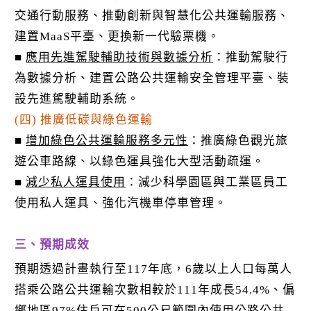
交通行動服務、推動創新與智慧化公共運輸服務、
建置MaaS平臺、更換新一代驗票機。
■
應用先進駕駛輔助技術與數據分析
：推動駕駛行
為數據分析、建置公路公共運輸安全管理平臺、裝
設先進駕駛輔助系統。
(四) 推廣低碳與綠色運輸
■
增加綠色公共運輸服務多元性
：推廣綠色觀光旅
遊公車路線、以綠色運具強化大型活動疏運。
■
減少私人運具使用
：減少科學園區與工業區員工
使用私人運具、強化汽機車停車管理。
三、預期成效
預期透過計畫執行至117年底，6歲以上人口每萬人
搭乘公路公共運輸次數相較於111年成長54.4%、偏
鄉地區97%住戶可在500公尺範圍內使用公路公共