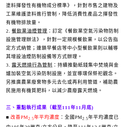
塗料揮發性有機物成分標準》，針對市售之建物及
工業維護塗料進行管制，降低消費性產品之揮發性
有機物排放量。
2.
餐飲業油煙管理
：訂定《餐飲業空氣污染物防制
設施管理辦法》，針對一定規模餐飲業，以公告指
定方式納管；連鎖早餐店等中小型餐飲業則以輔導
其增設油煙防制設備等方式辦理。
3.
露天燃燒行為管制
：持續推動紙錢集中焚燒與金
爐加裝空氣污染防制設施，並宣導環保祭祀觀念。
另推廣農業廢棄物多元去化或再利用管道，補助農
民施用有機質肥料，以減少農廢露天燃燒。
三、重點執行成果（截至111年11月底)
■
改善PM
年平均濃度
：全國PM
年平均濃度已
2.5
2.5