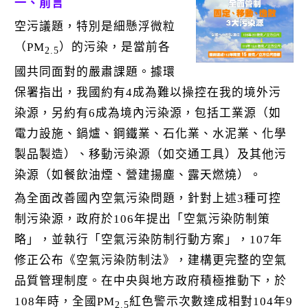
k
一、前言
空污議題，特別是細懸浮微粒
（PM
）的污染，是當前各
2.5
國共同面對的嚴肅課題。據環
保署指出，我國約有4成為難以操控在我的境外污
染源，另約有6成為境內污染源，包括工業源（如
電力設施、鍋爐、鋼鐵業、石化業、水泥業、化學
製品製造）、移動污染源（如交通工具）及其他污
染源（如餐飲油煙、營建揚塵、露天燃燒）。
為全面改善國內空氣污染問題，針對上述3種可控
制污染源，政府於106年提出「空氣污染防制策
略」，並執行「空氣污染防制行動方案」，107年
修正公布《空氣污染防制法》，建構更完整的空氣
品質管理制度。在中央與地方政府積極推動下，於
108年時，全國PM
紅色警示次數達成相對104年9
2.5