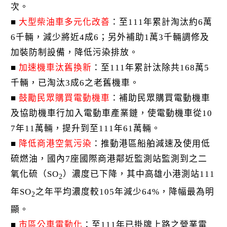
次。
■
大型柴油車多元化改善
：至111年累計淘汰約6萬
6千輛，減少將近4成6；另外補助1萬3千輛調修及
加裝防制設備，降低污染排放。
■
加速機車汰舊換新
：至111年累計汰除共168萬5
千輛，已淘汰3成6之老舊機車。
■
鼓勵民眾購買電動機車
：補助民眾購買電動機車
及協助機車行加入電動車產業鏈，使電動機車從10
7年11萬輛，提升到至111年61萬輛。
■
降低商港空氣污染
：推動港區船舶減速及使用低
硫燃油，國內7座國際商港鄰近監測站監測到之二
氧化硫（SO
）濃度已下降，其中高雄小港測站111
2
年SO
之年平均濃度較105年減少64%，降幅最為明
2
顯。
■
市區公車電動化
：至111年已掛牌上路之營業電