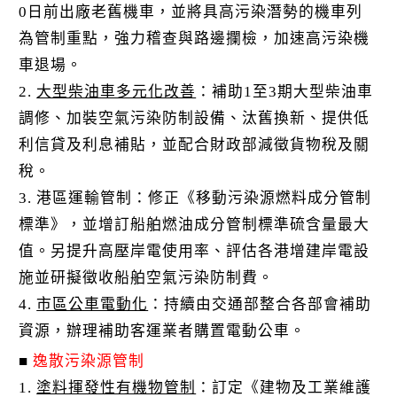
0日前出廠老舊機車，並將具高污染潛勢的機車列
為管制重點，強力稽查與路邊攔檢，加速高污染機
車退場。
2.
大型柴油車多元化改善
：補助1至3期大型柴油車
調修、加裝空氣污染防制設備、汰舊換新、提供低
利信貸及利息補貼，並配合財政部減徵貨物稅及關
稅。
3. 港區運輸管制：修正《移動污染源燃料成分管制
標準》，並增訂船舶燃油成分管制標準硫含量最大
值。另提升高壓岸電使用率、評估各港增建岸電設
施並研擬徵收船舶空氣污染防制費。
4.
市區公車電動化
：持續由交通部整合各部會補助
資源，辦理補助客運業者購置電動公車。
■
逸散污染源管制
1.
塗料揮發性有機物管制
：訂定《建物及工業維護