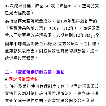
97次減半目標，降至146次（降幅85%)，空氣品質
已見大幅改善。
為持續擴大空污減量成效，自109年起再啟動新的
「空氣污染防制方案」（109－112年），從源頭及
管末同步著手改善污染源，以期達到112年PM
全
2.5
國年平均濃度降低至15微克/立方公尺以下之目標，
並兼顧臭氧改善，削減揮發性有機物排放量，進一
步保障民眾健康。
二、「空氣污染防制方案」重點
■
固定污染源管制
1.
許可及燃料使用管理制度
：修正《固定污染源設
置操作及燃料使用許可證管理辦法》，建立許可證
審查全國一致性原則、落實資訊公開及公民參與。