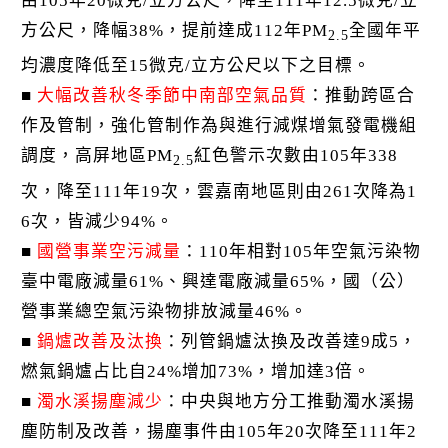
由105年20微克/立方公尺，降至111年12.5微克/立
方公尺，降幅38%，提前達成112年PM
全國年平
2.5
均濃度降低至15微克/立方公尺以下之目標。
■
大幅改善秋冬季節中南部空氣品質
：推動跨區合
作及管制，強化管制作為與進行減煤增氣發電機組
調度，高屏地區PM
紅色警示次數由105年338
2.5
次，降至111年19次，雲嘉南地區則由261次降為1
6次，皆減少94%。
■
國營事業空污減量
：110年相對105年空氣污染物
臺中電廠減量61%、興達電廠減量65%，國（公）
營事業總空氣污染物排放減量46%。
■
鍋爐改善及汰換
：列管鍋爐汰換及改善達9成5，
燃氣鍋爐占比自24%增加73%，增加達3倍。
■
濁水溪揚塵減少
：中央與地方分工推動濁水溪揚
塵防制及改善，揚塵事件由105年20次降至111年2