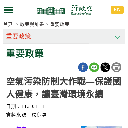
跳
跳
EN
到
到
選單按鈕
主
主
要
要
首頁
政策與計畫
重要政策
內
內
容
容
區
區
重要政策
塊
塊
G
o
T
o
C
空氣污染防制大作戰—保護國
e
n
人健康，讓臺灣環境永續
t
e
r
日期：112-01-11
b
l
資料來源：環保署
o
c