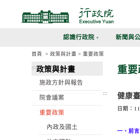
跳
跳
到
到
主
主
要
要
內
內
認識行政院
新聞與
容
容
區
區
首頁
政策與計畫
重要政策
塊
塊
G
重要
:::
政策與計畫
o
T
o
施政方針與報告
C
e
:::
健康
n
院會議案
t
e
日期：114
重要政策
r
b
l
內政及國土
o
一、前言
c