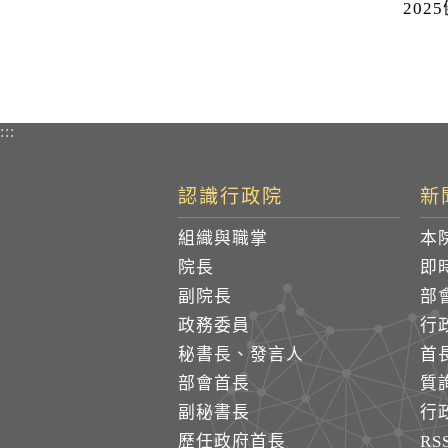
20
:::
認識行政院
新
組織與職掌
本
院長
即
副院長
部
政務委員
行
秘書長、發言人
首
部會首長
質
副秘書長
行
歷任政府首長
R