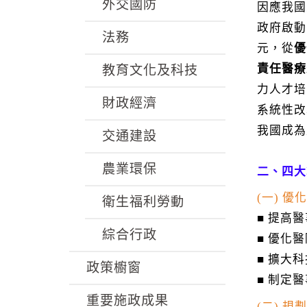
k
外交國防
因應我國
政府啟動
法務
元，從
優
責任醫療
教育文化及科技
力人才培
財政經濟
系統性改
我國成為
交通建設
農業環保
二、四大
(一) 
衛生福利勞動
■ 提高
綜合行政
■ 優化
■ 擴大
政策櫥窗
■ 制定
重要施政成果
(二) 