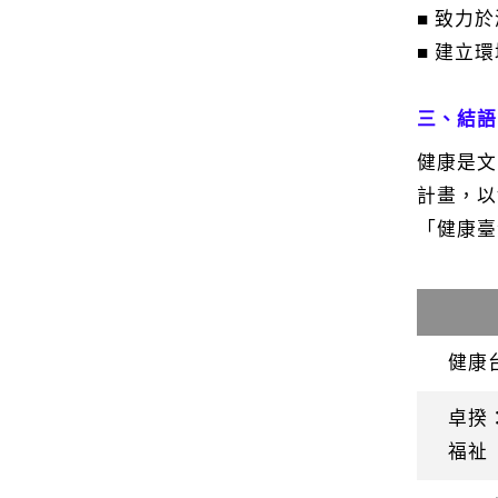
■ 致力
■ 建立
三、結語
健康是文
計畫，以
「健康臺
健康台
卓揆
福祉