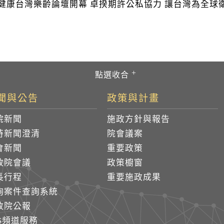
25健康台灣樂齡論壇開幕 卓揆期許公私協力 讓台灣為全
聞與公告
政策與計畫
院新聞
施政方針與報告
時新聞澄清
院會議案
會新聞
重要政策
政院會議
政策櫥窗
長行程
重要施政成果
詢案件查詢系統
政院公報
SS頻道服務