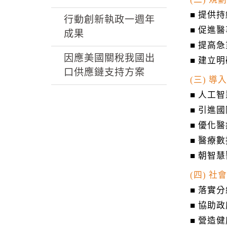
■ 提供
行動創新執政一週年
■ 促進
成果
■ 提高
因應美國關稅我國出
■ 建立
口供應鏈支持方案
(三) 
■ 人工
■ 引進
■ 優化
■ 醫療
■ 朝智
(四) 
■ 落實
■ 協助
■ 營造