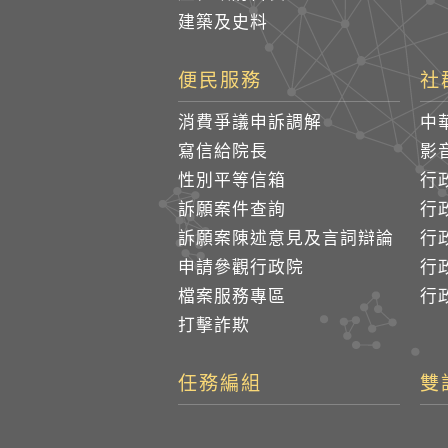
建築及史料
便民服務
社
消費爭議申訴調解
中
寫信給院長
影
性別平等信箱
行
訴願案件查詢
行
訴願案陳述意見及言詞辯論
行
申請參觀行政院
行政
檔案服務專區
行政
打擊詐欺
任務編組
雙