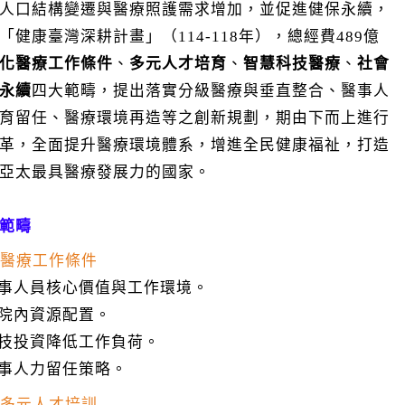
人口結構變遷與醫療照護需求增加，並促進健保永續，
「健康臺灣深耕計畫」（114-118年），總經費489億
化醫療工作條件
、
多元人才培育
、
智慧科技醫療
、
社會
永續
四大範疇，提出落實分級醫療與垂直整合、醫事人
育留任、醫療環境再造等之創新規劃，期由下而上進行
革，全面提升醫療環境體系，增進全民健康福祉，打造
亞太最具醫療發展力的國家。
範疇
優化醫療工作條件
醫事人員核心價值與工作環境。
醫院內資源配置。
科技投資降低工作負荷。
醫事人力留任策略。
規劃多元人才培訓