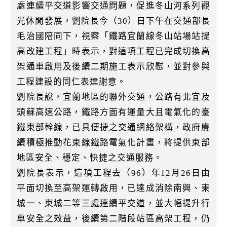
k
處連續平交道影響交通問題，促進冬山河系列觀
光休閒發展，劉院長今（30）日下午在交通部長
毛治國陪同下，視察「鐵路宜蘭線冬山站場站提
高改建工程」時表示，對這項工程已完成切換高
架通車啟用及後續二期施工表示欣慰，並對參與
工程建設的同仁表達謝意。
劉院長說，宜蘭地區的聯外交通，公路有北宜及
頭蘇高速公路，鐵路方面有運量大且電氣化的臺
鐵東部幹線，已具便捷之交通網絡架構，政府賡
續積極推動花東線鐵路電氣化計畫，將提供東部
地區安全、穩定、快捷之交通服務。
劉院長表示，這項工程去（96）年12月26日由
平面切換至高架運轉啟用，已達成消除南興、東
城一、東城二等三處連續平交道，並大幅提升行
車安全之效益，後續第二階段站區高架工程，仍