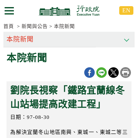
跳
跳
EN
到
到
選單按鈕
主
主
要
要
首頁
新聞與公告
本院新聞
內
內
容
容
區
區
本院新聞
塊
塊
G
o
T
o
C
劉院長視察「鐵路宜蘭線冬
e
n
t
山站場提高改建工程」
e
r
日期：97-08-30
b
l
o
為解決宜蘭冬山地區南興、東城一、東城二等三
c