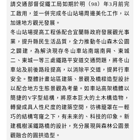
請交通部督促鐵工局如期於明（98）年3月前完
工啟用，並一併完成冬山站場周邊美化工作，以
加速地方觀光發展。
冬山站場提高工程係配合宜蘭縣政府發展觀光事
業，提升縣民生活品質，全力推動冬山森木公園
之闢建，為解決現存冬山車站南端南興、東城
二、東城一等三處鐵路平安道交通問題，將冬山
車站及前後路段提高，以消除平交道，提昇行車
安全。整體計畫站區建築、景觀及橋樑造型設計
以配合地方生態景觀為考量。如車站高架橋體以
簡捷的V字型結構，將原本巨大的土木構造物，
轉變成具人性尺度的建築空間，彷彿籠罩在一輕
巧的結構穹窿之下，有未來的、科技的印象。新
建楓樹溪鐵路橋的設計，充分展現與森林公園景
觀融合的圓拱造型。