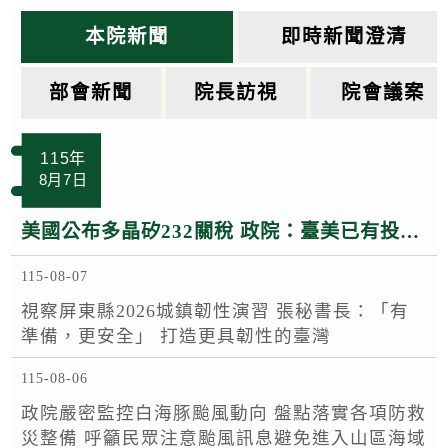
k
本院新聞
即時新聞澄清
部會新聞
院長訪視
院會議案
115年
8月7日
美國公布多晶矽232關稅 政院：臺美已有投資MOU 半導體多晶矽相關產品適用相關優惠待遇
115-08-07
視察屏東縣2026城鎮韌性演習 張秘書長：「有
準備，更安全」 打造更具韌性的臺灣
115-08-06
政院嚴密監控白海豚颱風動向 盤點落實各項防救
災整備 呼籲民眾注意颱風訊息避免進入山區海域