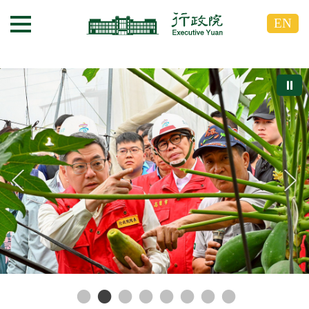
跳
跳
EN
到
到
選單按鈕
主
主
要
要
內
內
⏸
容
容
區
區
塊
塊
G
o
T
o
C
e
n
t
e
r
b
l
o
c