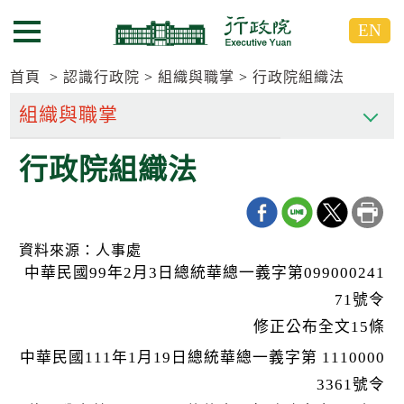
跳
跳
EN
到
到
選單按鈕
主
主
要
要
首頁
認識行政院
組織與職掌
行政院組織法
內
內
容
容
區
區
行政院組織法
塊
塊
G
o
T
o
C
資料來源：人事處
e
中華民國99年2月3日總統華總一義字第099000241
n
t
71號令
e
r
修正公布全文15條
b
中華民國111年1月19日總統華總一義字第 1110000
l
o
3361號令
c