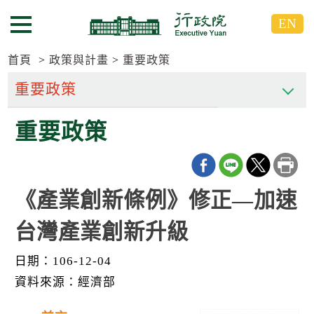
跳
跳
EN
到
到
選單按鈕
主
主
要
要
首頁
政策與計畫
重要政策
內
內
容
容
區
區
重要政策
塊
塊
G
o
T
o
C
《產業創新條例》修正—加速
e
n
台灣產業創新升級
t
e
r
日期：106-12-04
b
l
資料來源：經濟部
o
c