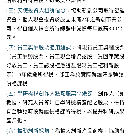
則股利所得免稅，避免雙重課稅。
(三)
天使投資人租稅優惠
：協助新創公司取得營運
資金，個人現金投資於設立未滿2年之新創事業公
司，得自個人綜合所得總額中減除每年最高300萬
元。
(四)
員工獎酬股票適用緩課
：將現行員工獎酬股票
（員工酬勞股票、員工現金增資認股、買回庫藏股
發放員工、員工認股權憑證及限制員工權利新股
等） 5年緩繳所得稅，修正為於實際轉讓時按轉讓
價格課稅。
(五
)
學研機構創作人獲配股票享緩課
：創作人（如
教授、研究人員等）自學研機構獲配之股票，得持
有至轉讓時按轉讓價格課所得稅，以提升科研成果
產業化。
(六)
推動創新採購
：為擴大創新產品商機，協助各