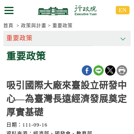
跳
跳
EN
到
到
選單按鈕
主
主
要
要
首頁
政策與計畫
重要政策
內
內
容
容
區
區
重要政策
塊
塊
G
o
T
o
C
吸引國際大廠來臺設立研發中
e
n
心—為臺灣長遠經濟發展奠定
t
e
r
厚實基礎
b
l
o
日期：111-09-16
c
資料來源：經濟部、國發會、教育部