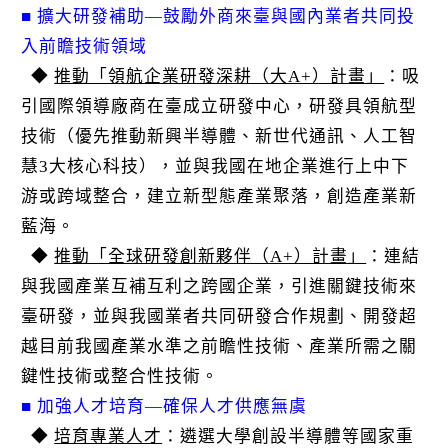
■ 擴大研發補助—鼓勵外商來臺與國內業者共同投
入前瞻技術領域
◆
推動「領航企業研發深耕（大A+）計畫」
：吸
引國際領導廠商在臺成立研發中心，研發具領航型
技術（優先推動新興半導體、新世代通訊、人工智
慧3大核心科技），並與我國在地企業進行上中下
游或跨域整合，建立新型態產業聚落，創造產業新
藍海。
◆
推動「全球研發創新夥伴（A+）計畫」
：連結
與我國產業互補互利之跨國企業，引進關鍵技術來
臺研發，並與我國業者共同研發合作規劃、開發超
越目前我國產業水準之前瞻性技術、產業所需之關
鍵性技術或整合性技術。
■ 加強人才培育—確保人才供應無虞
◆
培育專業人才
：遴選大學創設半導體等國家重