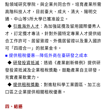
點領域研究學院，與企業共同合作，培育產業所需
高階科技人才，目前臺大、成大、清大、陽明交
通、中山等5所大學已獲准設立。
◆
引進海外人才
：為加強延攬及留用國際優秀人
才，訂定攬才專法，針對外國特定專業人才提供結
合工作許可、居留簽證、外僑居留證以及重入國許
可「四證合一」的就業金卡。
■ 提供租稅優惠—降低外商在臺研發之成本
◆
研發投資抵減
：透過《產業創新條例》提供研
發投資抵減及企業租稅獎勵，鼓勵產業自主研發，
充實產業軟實力。
◆
提供租稅獎勵
：對進駐科學工業園區、加工出
口區之企業提供相關租稅優惠。
四、結語