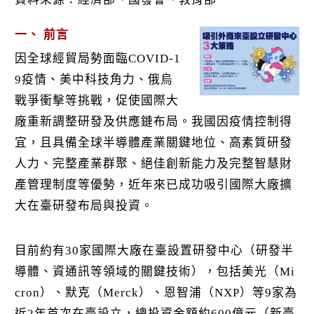
k
一、 前言
因全球經貿局勢面臨COVID-1
9疫情、美中科技角力、俄烏
戰爭衝擊等挑戰，促使國際大
廠重新調整研發及供應鏈布局。我國因疫情控制得
宜，且具備全球半導體產業關鍵地位、高素質研發
人力、完整產業群聚、絕佳創新能力及完整智慧財
產管理制度等優勢，近年來已成功吸引國際大廠擴
大在臺研發布局與投資。
目前約有30家國際大廠在臺設置研發中心（研發半
導體、資通訊等領域的關鍵技術），包括美光（Mi
cron）、默克（Merck）、恩智浦（NXP）等9家為
近2年首次在臺設立，總投資金額約600億元（新臺