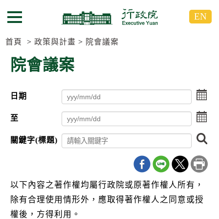
跳
跳
EN
到
到
選單按鈕
主
主
要
要
首頁
政策與計畫
院會議案
內
內
院會議案
容
容
區
區
塊
塊
點
日期
G
擊
o
選
點
T
至
擇
擊
o
日
C
選
搜
期
關鍵字(標題)
e
擇
尋
起
n
日
日
t
期
e
迄
r
日
以下內容之著作權均屬行政院或原著作權人所有，
b
l
除有合理使用情形外，應取得著作權人之同意或授
o
c
權後，方得利用。