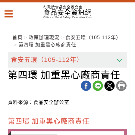
跳
跳
行政院食品安全辦公室
到
食品安全資訊網
到
主
主
Office of Food Safety, Executive Yuan
要
要
內
內
容
首頁
政策辦理現況
食安五環（105-112年）
容
區
第四環 加重黑心廠商責任
區
塊
塊
Go
To
Center
第四環 加重黑心廠商責任
block
資料來源：食品安全辦公室
第四環 加重黑心廠商責任