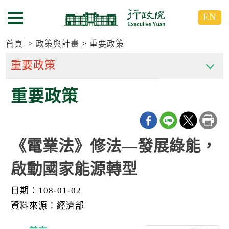
跳
跳
EN
到
到
選單按鈕
主
主
要
要
首頁
政策與計畫
重要政策
內
內
容
容
區
區
重要政策
塊
塊
G
o
T
o
C
《電業法》修法—發展綠能，
e
n
啟動國家能源轉型
t
e
r
日期：108-01-02
b
l
資料來源：經濟部
o
c