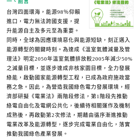
k
一、前言
台灣四面環海，能源98％仰賴
進口，電力無法跨國支援，提
升能源自主及多元至為重要。
同時，全球為因應環境惡化與能源短缺，刻正邁入
能源轉型的關鍵時刻。為達成《溫室氣體減量及管
理法》明定2050年溫室氣體排放較2005年減少50%
之減量目標，並逐步達成非核家園目標，全力發展
綠能，啟動國家能源轉型工程，已成為政府施政當
務之急。因此，為營造我國綠色電力發展環境，經
濟部研擬《電業法》兩階段修法，第1階段先推動
綠電自由化及電網公共化，後續待相關運作及機制
成熟後，再啟動第2次修法，期藉由循序漸進推動
電業改革及能源轉型，逐步完成電業自由化，落實
推動我國綠色產業發展。