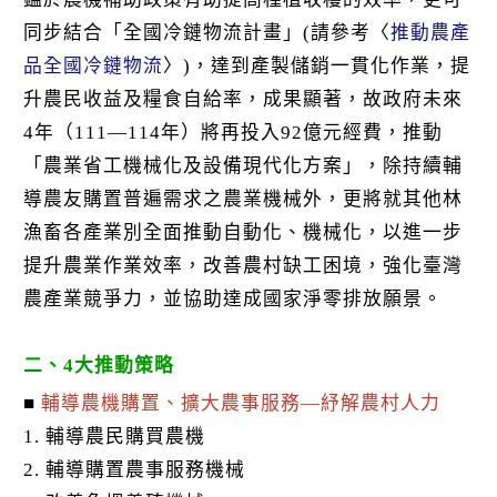
同步結合「全國冷鏈物流計畫」(請參考〈
推動農產
品全國冷鏈物流
〉)，達到產製儲銷一貫化作業，提
升農民收益及糧食自給率，成果顯著，故政府未來
4年（111—114年）將再投入92億元經費，推動
「農業省工機械化及設備現代化方案」，除持續輔
導農友購置普遍需求之農業機械外，更將就其他林
漁畜各產業別全面推動自動化、機械化，以進一步
提升農業作業效率，改善農村缺工困境，強化臺灣
農產業競爭力，並協助達成國家淨零排放願景。
二、4大推動策略
■
輔導農機購置、擴大農事服務—紓解農村人力
1. 輔導農民購買農機
2. 輔導購置農事服務機械