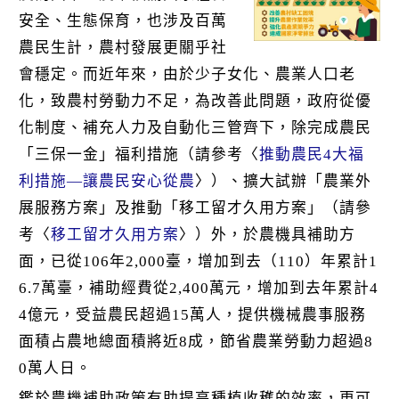
k
安全、生態保育，也涉及百萬
農民生計，農村發展更關乎社
會穩定。而近年來，由於少子女化、農業人口老
化，致農村勞動力不足，為改善此問題，政府從優
化制度、補充人力及自動化三管齊下，除完成農民
「三保一金」福利措施（請參考〈
推動農民4大福
利措施—讓農民安心從農
〉）、擴大試辦「農業外
展服務方案」及推動「移工留才久用方案」（請參
考〈
移工留才久用方案
〉）外，於農機具補助方
面，已從106年2,000臺，增加到去（110）年累計1
6.7萬臺，補助經費從2,400萬元，增加到去年累計4
4億元，受益農民超過15萬人，提供機械農事服務
面積占農地總面積將近8成，節省農業勞動力超過8
0萬人日。
鑑於農機補助政策有助提高種植收穫的效率，更可