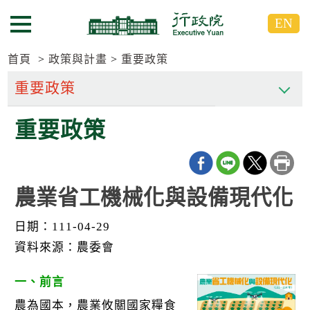
跳
跳
EN
到
到
選單按鈕
主
主
要
要
首頁
政策與計畫
重要政策
內
內
容
容
區
區
重要政策
塊
塊
G
o
T
o
C
農業省工機械化與設備現代化
e
n
t
日期：111-04-29
e
資料來源：農委會
r
b
l
一、前言
o
c
農為國本，農業攸關國家糧食