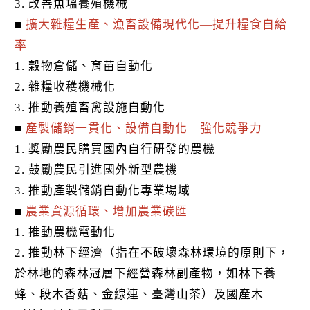
3. 改善魚塭養殖機械
■
擴大雜糧生產、漁畜設備現代化—提升糧食自給
率
1. 穀物倉儲、育苗自動化
2. 雜糧收穫機械化
3. 推動養殖畜禽設施自動化
■
產製儲銷一貫化、設備自動化—強化競爭力
1. 獎勵農民購買國內自行研發的農機
2. 鼓勵農民引進國外新型農機
3. 推動產製儲銷自動化專業場域
■
農業資源循環、增加農業碳匯
1. 推動農機電動化
2. 推動林下經濟（指在不破壞森林環境的原則下，
於林地的森林冠層下經營森林副產物，如林下養
蜂、段木香菇、金線連、臺灣山茶）及國產木