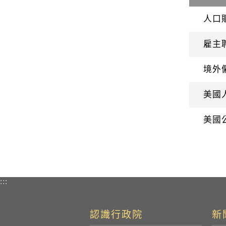
人口
雇主
境外
美國
美國
:::
認識行政院
新