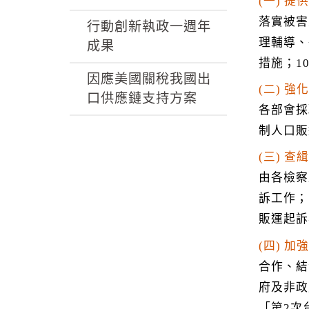
(一) 提
落實被害
行動創新執政一週年
理輔導、
成果
措施；1
因應美國關稅我國出
(二) 強
口供應鏈支持方案
各部會採
制人口販
(三) 查
由各檢察
訴工作；
販運起訴
(四) 加
合作、結
府及非政
「第2次