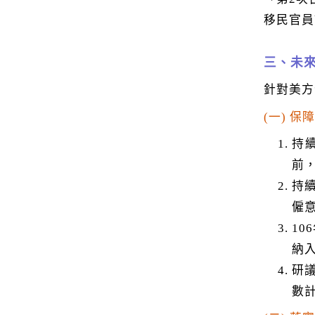
移民官員
三、未
針對美方
(一) 
持
前
持
僱
1
納
研
數