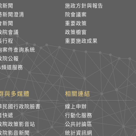
院新聞
施政方針與報告
時新聞澄清
院會議案
會新聞
重要政策
政院會議
政策櫥窗
長行程
重要施政成果
詢案件查詢系統
政院公報
SS頻道服務
群與多媒體
相關連結
華民國行政院臉書
線上申辦
音快遞
行動化服務
政院政策影音站
公共討論區
政院影音新聞
統計資訊網