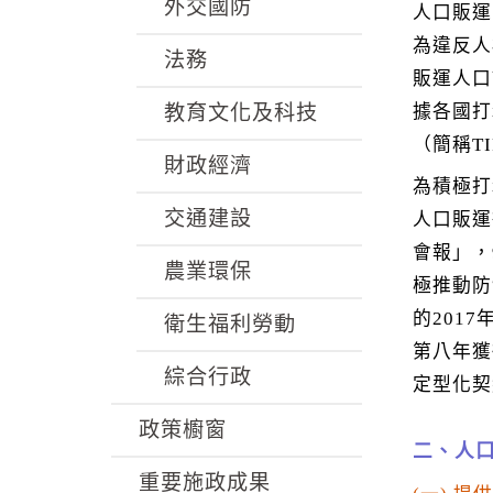
k
外交國防
人口販運
為違反人
法務
販運人口
據各國打
教育文化及科技
（簡稱T
財政經濟
為積極打
交通建設
人口販運
會報」，
農業環保
極推動防
的201
衛生福利勞動
第八年獲
綜合行政
定型化契
政策櫥窗
二、人
重要施政成果