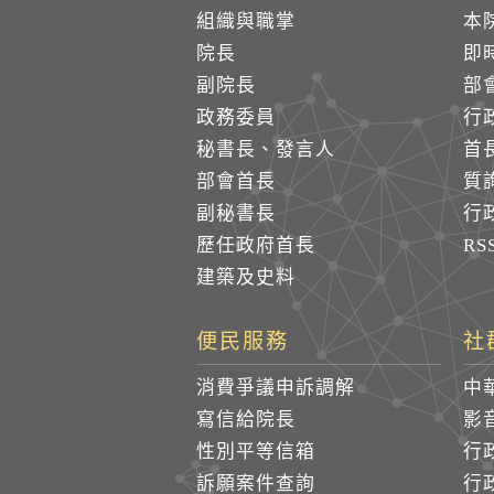
組織與職掌
本
院長
即
副院長
部
政務委員
行
秘書長、發言人
首
部會首長
質
副秘書長
行
歷任政府首長
R
建築及史料
便民服務
社
消費爭議申訴調解
中
寫信給院長
影
性別平等信箱
行
訴願案件查詢
行