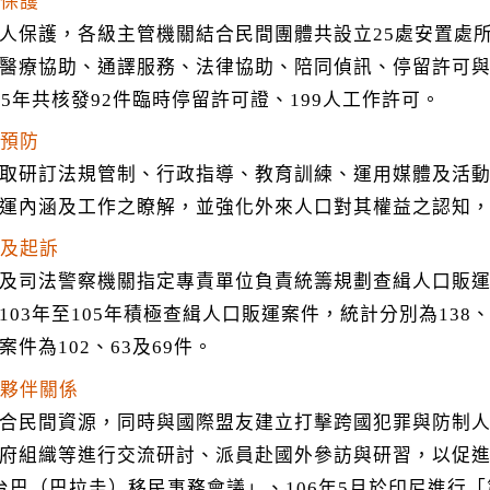
供保護
人保護，各級主管機關結合民間團體共設立25處安置處
醫療協助、通譯服務、法律協助、陪同偵訊、停留許可
05年共核發92件臨時停留許可證、199人工作許可。
化預防
取研訂法規管制、行政指導、教育訓練、運用媒體及活
運內涵及工作之瞭解，並強化外來人口對其權益之認知
緝及起訴
及司法警察機關指定專責單位負責統籌規劃查緝人口販
103年至105年積極查緝人口販運案件，統計分別為138、
案件為102、63及69件。
強夥伴關係
合民間資源，同時與國際盟友建立打擊跨國犯罪與防制
府組織等進行交流研討、派員赴國外參訪與研習，以促進國
台巴（巴拉圭）移民事務會議」、106年5月於印尼進行