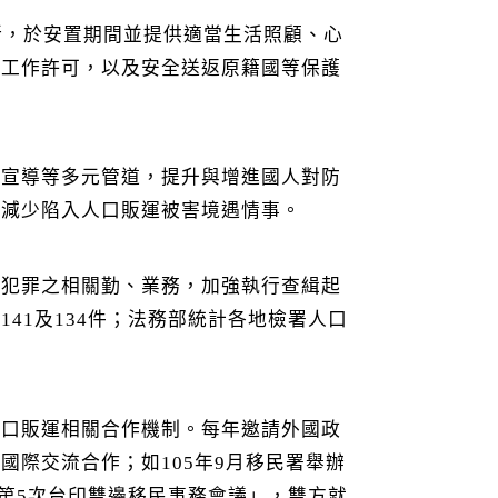
所，於安置期間並提供適當生活照顧、心
與工作許可，以及安全送返原籍國等保護
動宣導等多元管道，提升與增進國人對防
，減少陷入人口販運被害境遇情事。
運犯罪之相關勤、業務，加強執行查緝起
141及134件；法務部統計各地檢署人口
人口販運相關合作機制。每年邀請外國政
際交流合作；如105年9月移民署舉辦
「第5次台印雙邊移民事務會議」，雙方就