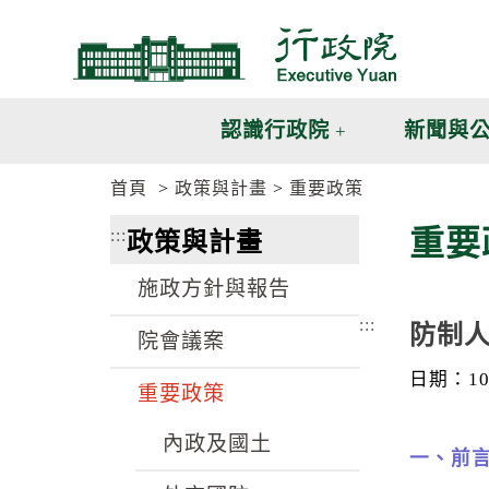
跳
跳
到
到
主
主
要
要
內
內
認識行政院
新聞與
容
容
區
區
首頁
政策與計畫
重要政策
塊
塊
G
重要
:::
政策與計畫
o
T
o
施政方針與報告
C
e
:::
防制人
n
院會議案
t
e
日期：106
重要政策
r
b
l
內政及國土
o
一、前
c