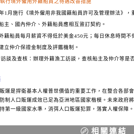
落實執行境外僱用外籍船員之待遇改善措施
06年1月施行《境外僱用非我國籍船員許可及管理辦法》，
) 船主、國內仲介、外籍船員應相互簽訂契約。
) 外籍船員每月薪資不得低於美金450元；每日休息時間
) 建立仲介保證金制度及評鑑機制。
行訪談及查核：辦理外籍漁工訪談，查核船主及仲介等是
語
販運是捍衛基本人權普世價值的重要工作，在整合各部
防制人口販運成效已足為亞洲地區國家楷模。未來政府
持第一級國家水準，消弭人口販運犯罪，落實人權保障
相關連結