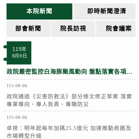
k
本院新聞
即時新聞澄清
部會新聞
院長訪視
院會議案
115年
8月6日
政院嚴密監控白海豚颱風動向 盤點落實各項防救災整備 呼籲民眾注意颱風訊息避免進入山區海域登高災害危險區域
115-08-06
政院通過《災害防救法》部分條文修正草案 落實
專業導向、專人負責、專職防災
115-08-06
卓揆：明年起每年加碼25.5億元 加速推動商圈及
市場轉型升級