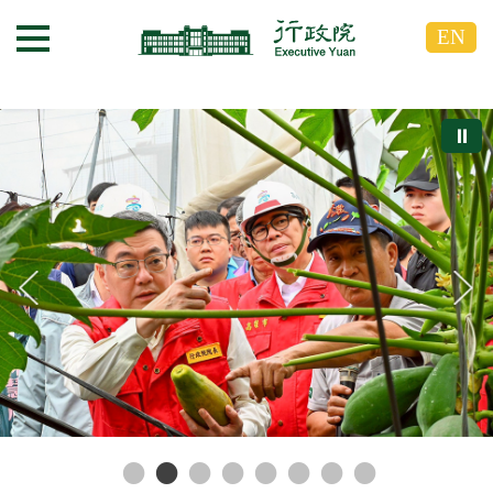
跳
跳
EN
到
到
選單按鈕
主
主
要
要
內
內
⏸
容
容
區
區
塊
塊
G
o
T
o
C
e
n
t
e
r
b
l
o
c