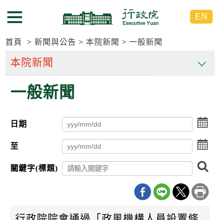
跳
跳
EN
到
到
選單按鈕
主
主
要
要
首頁
新聞與公告
本院新聞
一般新聞
內
內
容
容
區
區
一般新聞
塊
塊
G
o
T
點
日期
o
擊
C
選
點
e
至
擇
n
擊
日
t
選
搜
期
關鍵字(標題)
e
擇
尋
起
r
日
日
b
期
l
迄
o
日
c
行政院院會通過「政風機構人員設置條