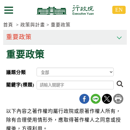
跳
跳
EN
到
到
選單按鈕
主
主
要
要
首頁
政策與計畫
重要政策
內
內
容
容
區
區
重要政策
塊
塊
G
o
T
議題分類
o
C
搜
e
關鍵字(標題)
尋
n
t
e
r
b
以下內容之著作權均屬行政院或原著作權人所有，
l
除有合理使用情形外，應取得著作權人之同意或授
o
c
權後，方得利用。