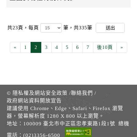
共23頁，
每頁
筆，共335筆
送出
«
1
2
3
4
5
6
7
後10頁
»
©
隱私權及網站安全政策
/
聯絡我們
/
政府網站資料開放宣告
建議使用 Chrome、Edge、Safari、Firefox 瀏覽
器，螢幕解析度 1280 X 800 以上瀏覽。
地址：100009 臺北市中正區忠孝東路1段1號 總機
電話：(02)3356-6500