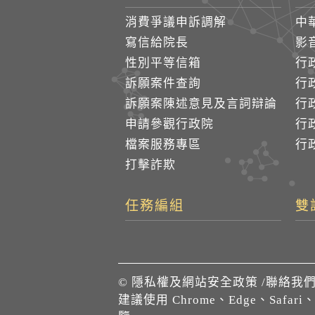
消費爭議申訴調解
中
寫信給院長
影
性別平等信箱
行
訴願案件查詢
行
訴願案陳述意見及言詞辯論
行
申請參觀行政院
行政
檔案服務專區
行政
打擊詐欺
任務編組
雙
©
隱私權及網站安全政策
/
聯絡我
建議使用 Chrome、Edge、Safari