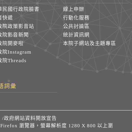
華民國行政院臉書
線上申辦
音快遞
行動化服務
政院政策影音站
公共討論區
政院影音新聞
統計資訊網
政院開麥啦
本院子網站及主題專區
院Instagram
院Threads
語詞彙
們
/
政府網站資料開放宣告
、Firefox 瀏覽器，螢幕解析度 1280 X 800 以上瀏