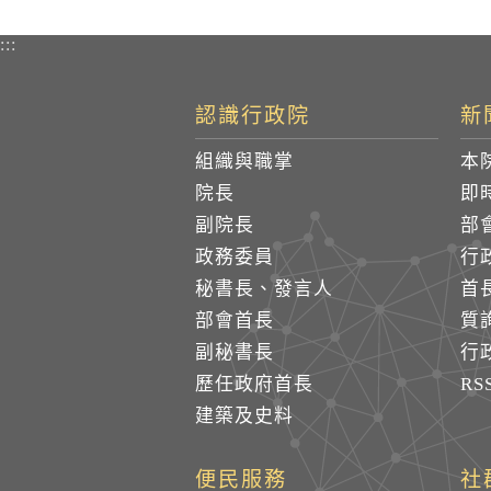
:::
認識行政院
新
組織與職掌
本
院長
即
副院長
部
政務委員
行
秘書長、發言人
首
部會首長
質
副秘書長
行
歷任政府首長
R
建築及史料
便民服務
社