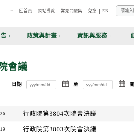
:::
回首頁
網站導覽
常見問題集
兒童
EN
公告
政策與計畫
資訊與服務
院會議
點
點
日期
至
關
擊
擊
選
選
擇
擇
日
日
期
期
行政院第3804次院會決議
-26
起
迄
日
日
行政院第3803次院會決議
-19