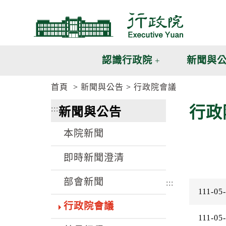
跳
跳
到
到
主
主
要
要
內
內
認識行政院
新聞與
容
容
區
區
首頁
新聞與公告
行政院會議
塊
塊
G
行政
:::
新聞與公告
o
T
o
本院新聞
C
e
n
即時新聞澄清
t
e
部會新聞
r
:::
111-05
b
l
行政院會議
o
111-05
c