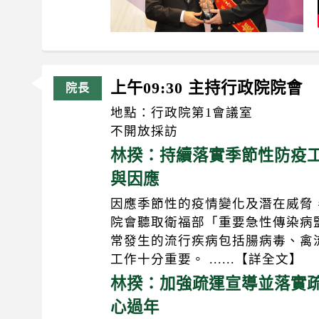
上午09:30 主持行政院院會
地點：行政院第1會議室
不開放採訪
林揆：持續落實季節性防疫工
與因應
因應季節性的疫情變化及潛在威脅
院會聽取衛福部「重要急性傳染病
常發生的流行疾病包括腸病毒、禽
工作十分重要。 ......【詳全文】
林揆：加強疏運宣導並落實疏
心過年