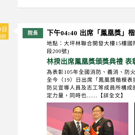
9日
下午04:40 出席「鳳凰獎」
週四
地點：大坪林聯合開發大樓15樓國
段200號)
林揆出席鳳凰獎頒獎典禮 表
為表彰105年全國消防、義消、防
全今（19）日出席「鳳凰獎楷模
防災宣導人員及志工等成員所構成
定力量，同時也......【詳全文】