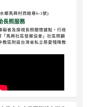
鄉馬興村西銘巷6-1號)
動長照服務
障礙者及探視長照關懷據點，行政
水鄉「馬興社區發展協會」社區照顧
中教區附設台灣省私立慈愛殘障教