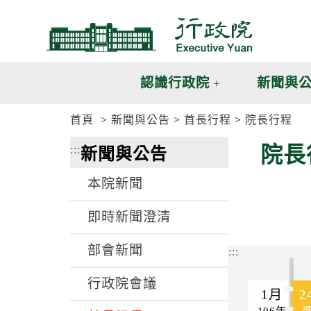
跳
跳
到
到
主
主
要
要
內
內
認識行政院
新聞與
容
容
區
區
首頁
新聞與公告
首長行程
院長行程
塊
塊
G
院長
:::
新聞與公告
o
T
o
本院新聞
C
e
n
即時新聞澄清
t
e
部會新聞
r
:::
b
l
行政院會議
o
1月
2
c
106年