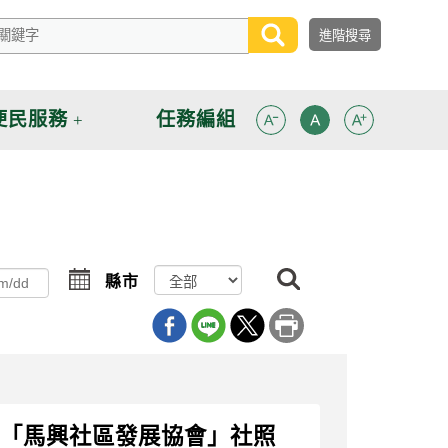
便民服務
任務編組
搜
選
縣市
尋
擇
水鄉「馬興社區發展協會」社照