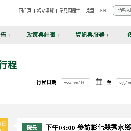
:::
回首頁
網站導覽
常見問題集
兒童
EN
公告
政策與計畫
資訊與服務
行程
選
行程日期
至
擇
4日
下午03:00 參訪彰化縣秀
週二