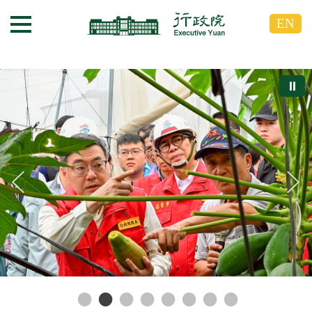
跳
跳
EN
到
到
選單按鈕
主
主
要
要
內
內
⏸
容
容
區
區
塊
塊
G
o
T
o
C
e
n
t
e
r
b
l
o
c