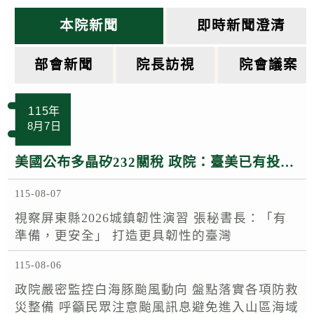
k
本院新聞
即時新聞澄清
部會新聞
院長訪視
院會議案
115年
8月7日
美國公布多晶矽232關稅 政院：臺美已有投資MOU 半導體多晶矽相關產品適用相關優惠待遇
115-08-07
視察屏東縣2026城鎮韌性演習 張秘書長：「有
準備，更安全」 打造更具韌性的臺灣
115-08-06
政院嚴密監控白海豚颱風動向 盤點落實各項防救
災整備 呼籲民眾注意颱風訊息避免進入山區海域