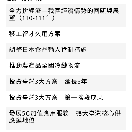
k
全力拚經濟—我國經濟情勢的回顧與展
望（110-111年）
移工留才久用方案
調整日本食品輸入管制措施
推動農產品全國冷鏈物流
投資臺灣3大方案—延長3年
投資臺灣3大方案—第一階段成果
發展5G加值應用服務—擴大臺灣核心供
應鏈地位