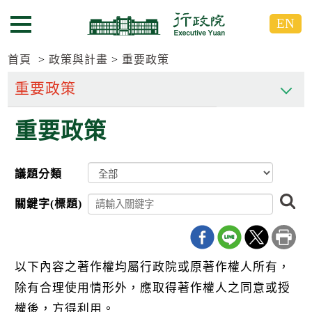
跳
跳
EN
到
到
選單按鈕
主
主
要
要
首頁
政策與計畫
重要政策
內
內
容
容
區
區
重要政策
塊
塊
G
o
T
議題分類
o
C
搜
e
關鍵字(標題)
尋
n
t
e
r
b
以下內容之著作權均屬行政院或原著作權人所有，
l
除有合理使用情形外，應取得著作權人之同意或授
o
c
權後，方得利用。