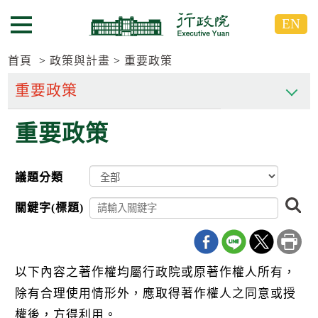
跳
跳
EN
到
到
選單按鈕
主
主
要
要
首頁
政策與計畫
重要政策
內
內
容
容
區
區
重要政策
塊
塊
G
o
T
議題分類
o
C
搜
e
關鍵字(標題)
尋
n
t
e
r
b
以下內容之著作權均屬行政院或原著作權人所有，
l
除有合理使用情形外，應取得著作權人之同意或授
o
c
權後，方得利用。