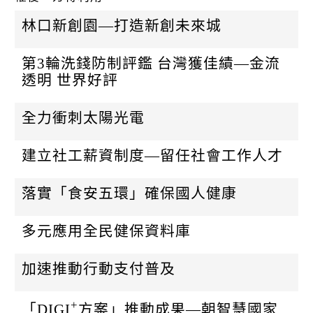
k
林口新創園—打造新創未來城
第3輪洗錢防制評鑑 台灣獲佳績—金流
透明 世界好評
全力衝刺太陽光電
建立社工薪資制度—留任社會工作人才
落實「食安五環」確保國人健康
多元應用全民健保資料庫
加速推動行動支付普及
+
「DIGI
方案」推動成果—朝智慧國家