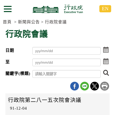
跳
跳
EN
到
到
選單按鈕
主
主
要
要
首頁
新聞與公告
行政院會議
內
內
行政院會議
容
容
區
區
塊
塊
點
日期
G
擊
o
選
點
T
至
擇
擊
o
日
C
選
搜
期
關鍵字(標題)
e
擇
尋
起
n
日
日
t
期
e
迄
r
日
b
行政院第二八一五次院會決議
l
o
91-12-04
c