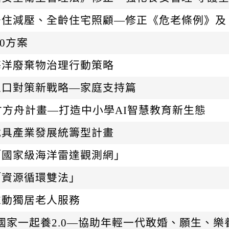
居住減壓、全齡住宅照顧—修正《危老條例》及
.0方案
海洋廢棄物治理行動策略
人口對策新戰略—家庭支持篇
才方舟計畫—打造中小學AI智慧教育新生態
載具產業發展統籌型計畫
「國家級海洋雷達觀測網」
「資源循環雙法」
推動獨居老人服務
歲國家一起養2.0—協助年輕一代敢婚、願生、樂