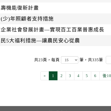
延壽機能復新計畫
(少)年照顧者支持措施
微企業社會發展計畫—實現百工百業普惠成長
農民5大福利措施—讓農民安心從農
共23頁，
每頁
筆，共335筆
«
1
2
3
4
5
6
後1