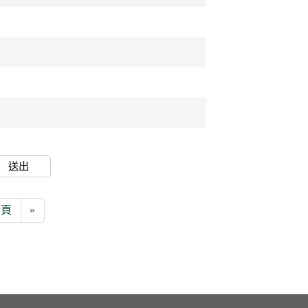
送出
0頁
»