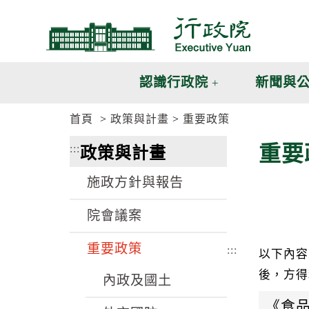
跳
跳
到
到
主
主
要
要
內
內
認識行政院
新聞與
容
容
區
區
首頁
政策與計畫
重要政策
塊
塊
G
重要
:::
政策與計畫
o
T
o
施政方針與報告
C
e
n
院會議案
t
e
重要政策
r
:::
以下內容
b
後，方得
l
內政及國土
o
c
《食