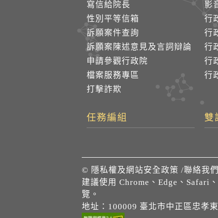
寫信給院長
影
性別平等信箱
行
訴願案件查詢
行
訴願案陳述意見及言詞辯論
行
申請參觀行政院
行政
檔案服務專區
行政
打擊詐欺
任務編組
雙
©
隱私權及網站安全政策
/
聯絡我
建議使用 Chrome、Edge、Safari
覽。
地址：100009 臺北市中正區忠孝東路