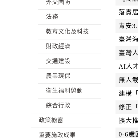
k
外交國防
落實
法務
青安3
教育文化及科技
臺灣
財政經濟
臺灣
交通建設
AI人
農業環保
無人
衛生福利勞動
建構
綜合行政
修正
政策櫥窗
擴大
0-6
重要施政成果