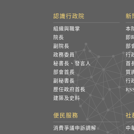
認識行政院
新
組織與職掌
本
院長
即
副院長
部
政務委員
行
秘書長、發言人
首
部會首長
質
副秘書長
行
歷任政府首長
R
建築及史料
便民服務
社
消費爭議申訴調解
中