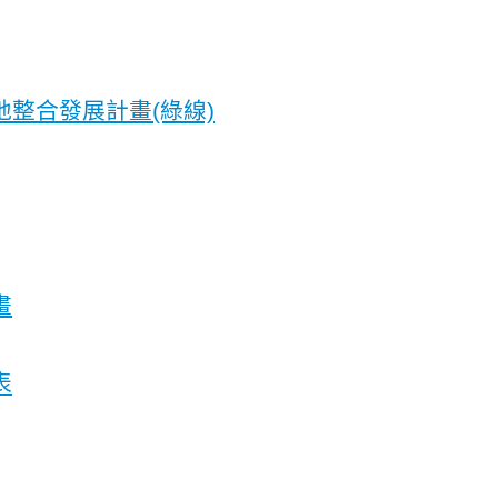
整合發展計畫(綠線)
畫
表