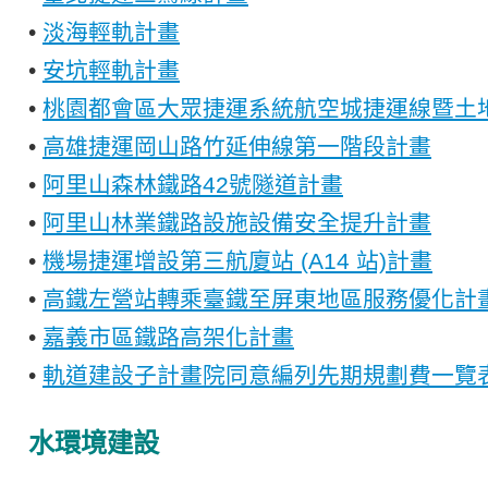
•
淡海輕軌計畫
•
安坑輕軌計畫
•
桃園都會區大眾捷運系統航空城捷運線暨土地
•
高雄捷運岡山路竹延伸線第一階段計畫
•
阿里山森林鐵路42號隧道計畫
•
阿里山林業鐵路設施設備安全提升計畫
•
機場捷運增設第三航廈站 (A14 站)計畫
•
高鐵左營站轉乘臺鐵至屏東地區服務優化計
•
嘉義市區鐵路高架化計畫
•
軌道建設子計畫院同意編列先期規劃費一覽
水環境建設