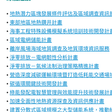
•
地熱潛力區塊發展條件評估及區域調查資訊
•
東部地區地熱鑽井計畫
•
海事工程特殊設備模擬系統培訓技術開發計
•
區域電網儲能計畫
•
離岸風場海域地質調查及地質環境資訊服務
•
淨零排放－電網韌性分析計畫
•
淨零排放－氣候法制治理策略精進計畫
•
營造深度減碳運輸環境暨打造低耗能交通場
•
碳循環關鍵技術開發計畫
•
綠能發配電智慧管理與效能提升技術發展計
•
加速全面性地熱資源探查及資訊供應計畫
•
建置分散式區域規模之大型儲能系統，推動