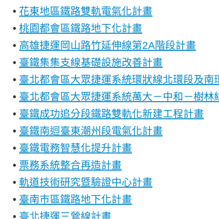
•
花東地區鐵路雙軌電氣化計畫
•
桃園都會區鐵路地下化計畫
•
高雄捷運岡山路竹延伸線第2A階段計畫
•
臺鐵集集支線基礎設施改善計畫
•
臺北都會區大眾捷運系統環狀線北環段及南
•
臺北都會區大眾捷運系統萬大－中和－樹林
•
臺鐵成功追分段鐵路雙軌化新建工程計畫
•
臺鐵南迴臺東潮州段電氣化計畫
•
臺鐵電務智慧化提升計畫
•
票務系統整合再造計畫
•
軌道技術研究暨驗證中心計畫
•
臺南市區鐵路地下化計畫
•
臺北捷運三鶯線計畫