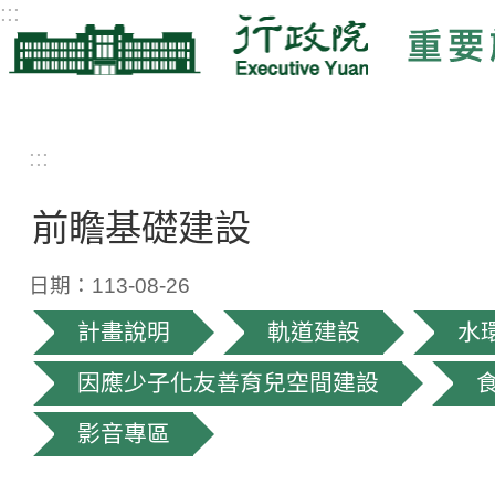
:::
:::
前瞻基礎建設
日期：113-08-26
計畫說明
軌道建設
水
因應少子化友善育兒空間建設
影音專區